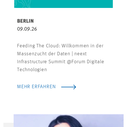
ESS
BERLIN
12.0
09.09.26
Powe
Feeding The Cloud: Willkommen in der
Vers
Massenzucht der Daten | neext
Indus
Infrastructure Summit @Forum Digitale
@E.
Technologien
MEH
MEHR ERFAHREN