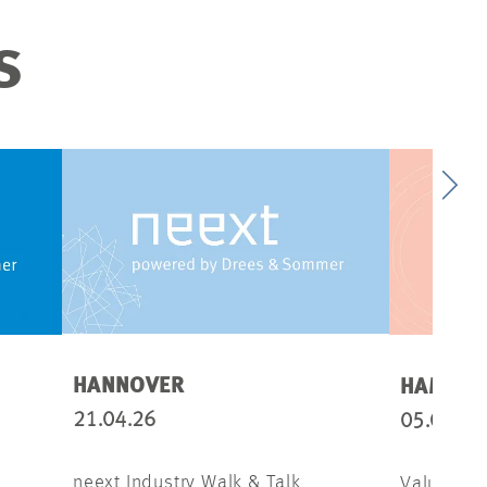
S
HANNOVER
HAMBU
21.04.26
05.05.26
neext Industry Walk & Talk
Value Up 