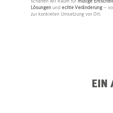
schaffen wir Raum für
mutige Entsche
Lösungen
und
echte Veränderung
– vo
zur konkreten Umsetzung vor Ort.
EIN