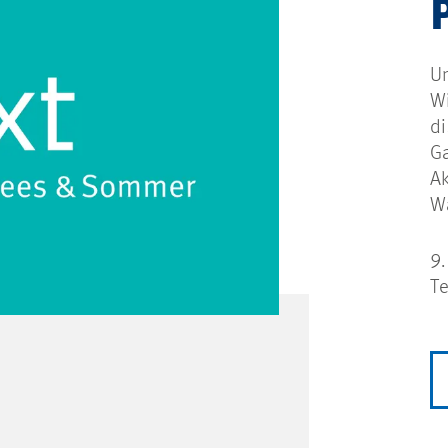
Un
W
d
G
Ak
W
9.
T