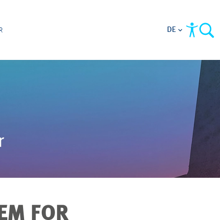
DE
R
EM FOR