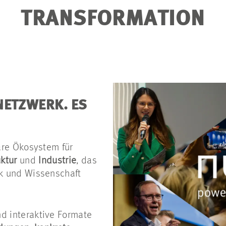
TRANSFORMATION
 NETZWERK. ES
näre Ökosystem für
uktur
und
Industrie
, das
ik und Wissenschaft
nd interaktive Formate