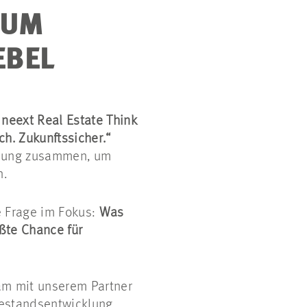
RUM
EBEL
s
neext Real Estate Think
ch. Zukunftssicher.“
cklung zusammen, um
n.
e Frage im Fokus:
Was
ßte Chance für
m mit unserem Partner
Bestandsentwicklung,