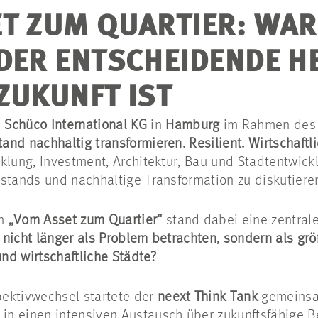
T ZUM QUARTIER: WA
DER ENTSCHEIDENDE H
ZUKUNFT IST
i
Schüco International KG
in
Hamburg
im Rahmen de
nd nachhaltig transformieren. Resilient. Wirtschaftli
cklung, Investment, Architektur, Bau und Stadtentwi
stands und nachhaltige Transformation zu diskutiere
en
„Vom Asset zum Quartier“
stand dabei eine zentral
nicht länger als Problem betrachten, sondern als grö
und wirtschaftliche Städte?
ektivwechsel startete der
neext Think Tank
gemeinsa
in einen intensiven Austausch über zukunftsfähige 