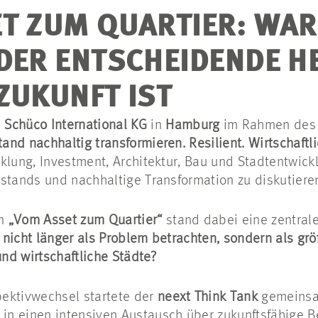
T ZUM QUARTIER: WA
DER ENTSCHEIDENDE H
ZUKUNFT IST
i
Schüco International KG
in
Hamburg
im Rahmen de
nd nachhaltig transformieren. Resilient. Wirtschaftli
cklung, Investment, Architektur, Bau und Stadtentwi
stands und nachhaltige Transformation zu diskutiere
en
„Vom Asset zum Quartier“
stand dabei eine zentral
nicht länger als Problem betrachten, sondern als grö
und wirtschaftliche Städte?
ektivwechsel startete der
neext Think Tank
gemeinsa
in einen intensiven Austausch über zukunftsfähige 