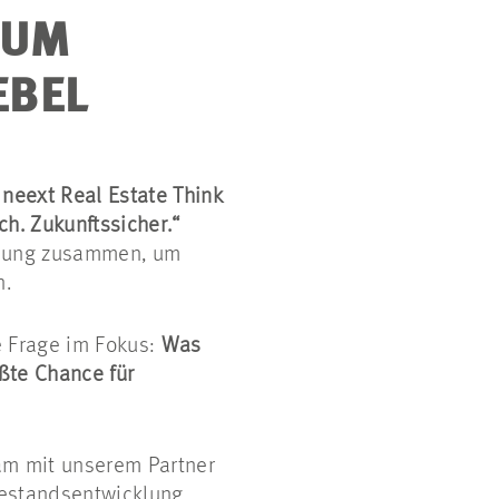
RUM
EBEL
s
neext Real Estate Think
ch. Zukunftssicher.“
cklung zusammen, um
n.
e Frage im Fokus:
Was
ßte Chance für
m mit unserem Partner
Bestandsentwicklung,